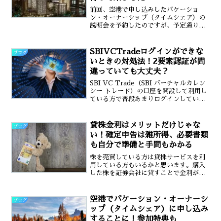
前回、空港で申し込みしたバケーショ
ン・オーナーシップ（タイムシェア）の
説明会を予約したのですが、予定通り説
明会に参加して来ました。ギャラリーの
会場は大阪となります。バケーション・
オーナーシップの説明会に行くことにな
SBIVCTradeログインができな
ブログ
った流れ結論からお話しする...
いときの対処法！2要素認証が間
違っていても大丈夫？
SBI VC Trade（SBI バーチャルカレン
シー トレード）の口座を開設して利用し
ている方で普段あまりログインしていな
い場合、たまにログインしてみるとログ
インできない事はありませんか？具体的
には①ログイン（メールアドレスとログ
貸株金利はメリットだけじゃな
ブログ
インパス...
い！確定申告は雑所得、必要書類
も自分で準備と手間もかかる
株を売買している方は貸株サービスを利
用している方もいるかと思います。購入
した株を証券会社に貸すことで金利が得
られるので、お得っぽいからしてみよ
う！と私も2019年から始めました。しか
しいいことだけではなく手続きで面倒な
空港でバケーション・オーナーシ
ブログ
ことも知りました。何が...
ップ（タイムシェア）に申し込み
することに！参加特典も