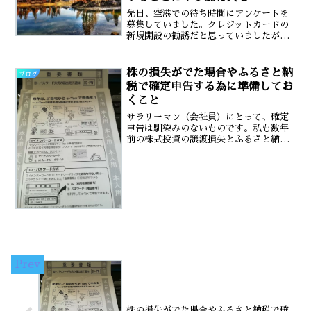
先日、空港での待ち時間にアンケートを
募集していました。クレジットカードの
新規開設の勧誘だと思っていましたが違
う感じです。私は興味なくスルーしまし
たが、しばらくして後ろを見るとパート
ナーが販売員と話していました（笑）近
株の損失がでた場合やふるさと納
ブログ
づいてよく見て見るとクレ...
税で確定申告する為に準備してお
くこと
サラリーマン（会社員）にとって、確定
申告は馴染みのないものです。私も数年
前の株式投資の譲渡損失とふるさと納税
がなければ確定申告を利用することはな
いと思っていました。今では、ふるさと
納税も「ワンストップ特例制度」を利用
すれば確定申告しなくても...
株の損失がでた場合やふるさと納税で確