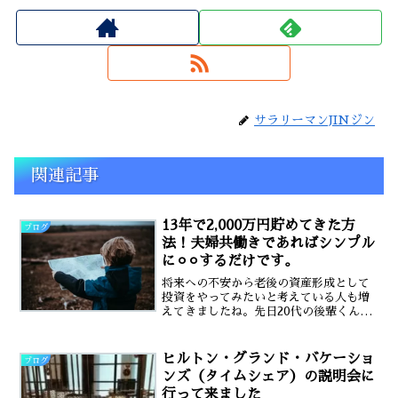
サラリーマンJINジン
関連記事
13年で2,000万円貯めてきた方
ブログ
法！夫婦共働きであればシンプル
に⚪︎⚪︎するだけです。
将来への不安から老後の資産形成として
投資をやってみたいと考えている人も増
えてきましたね。先日20代の後輩くんが
NISAの話を同期で話していました。20
代前半で将来のお金のことを考えている
なんてすばらしいな！私も振り返る事20
ヒルトン・グランド・バケーショ
ブログ
年前は貯金したい...
ンズ（タイムシェア）の説明会に
行って来ました