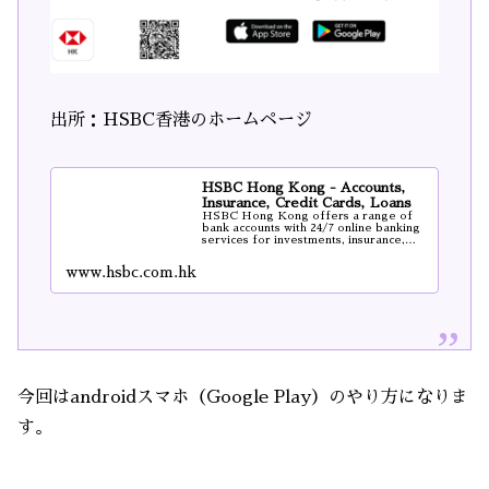
出所：HSBC香港のホームページ
HSBC Hong Kong - Accounts,
Insurance, Credit Cards, Loans
HSBC Hong Kong offers a range of
bank accounts with 24/7 online banking
services for investments, insurance,
credit card...
www.hsbc.com.hk
今回はandroidスマホ（Google Play）のやり方になりま
す。