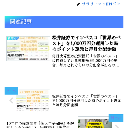
サラリーマンJINジン
関連記事
松井証券でインベスコ「世界のベ
投資信託
スト」を1,000万円分運用した時
のポイント還元と毎月分配金額
毎月決算型の投資信託「世界のベスト」
に投資している運用額が1,000万円の場
合、毎月どれぐらいの分配金があるのか
想像できますか？私はそこまでの入金力
がないので1,000万円も運用していません
が旧NISA枠では持ち続けています。旧
NISA枠で...
松井証券でインベスコ「世界のベスト」
を1,000万円分運用した時のポイント還元
と毎月分配金額
10年前の住友生命『個人年金保険』を解
約しようと検討中。物価高は「確定年