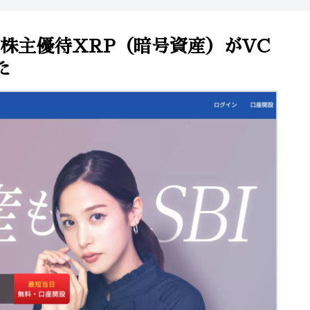
）の株主優待XRP（暗号資産）がVC
た