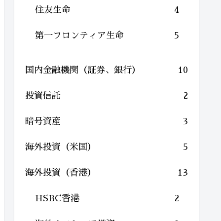
住友生命
4
第一フロンティア生命
5
国内金融機関（証券、銀行）
10
投資信託
2
暗号資産
3
海外投資（米国）
5
海外投資（香港）
13
HSBC香港
2