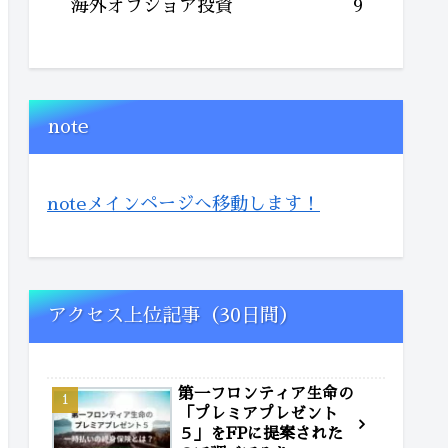
海外オフショア投資
9
note
noteメインページへ移動します！
アクセス上位記事（30日間）
第一フロンティア生命の
「プレミアプレゼント
５」をFPに提案された